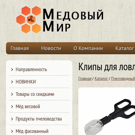
Главная
Новости
О Компании
Каталог
Клипы для лов
Направленность
Главная
/
Каталог
/
Пчеловодный
НОВИНКИ
Товары со скидками
Мёд весовой
Продукты пчеловодства
Мёд фасованный