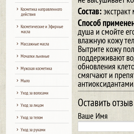
Состав:
экстракт 
Косметика направленного
действия
Способ примене
Косметические и Эфирные
душа и смойте ег
масла
влажную кожу тел
Массажные масла
Вытрите кожу пол
поддерживают во
Мочалки льняные
обновления клето
Мужская косметика
смягчают и преп
Мыло
антиоксидантами
Уход за волосами
Оставить отзыв
Уход за лицом
Ваше Имя
Уход за телом
Уход за руками