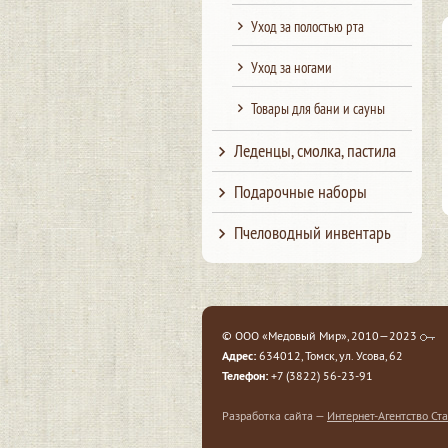
Уход за полостью рта
Уход за ногами
Товары для бани и сауны
Леденцы, смолка, пастила
Подарочные наборы
Пчеловодный инвентарь
© ООО «Медовый Мир», 2010—2023
Адрес:
634012, Томск, ул. Усова, 62
Телефон:
+7 (3822) 56-23-91
Разработка сайта —
Интернет-Агентство Ста