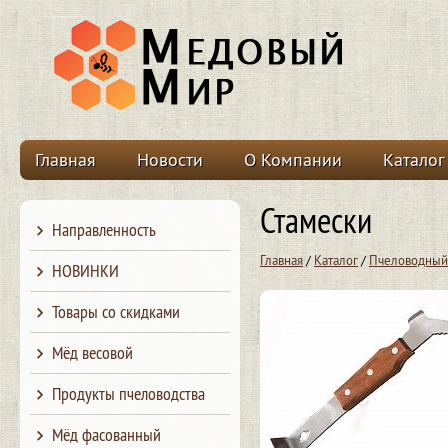
Главная
Новости
О Компании
Каталог
Стамески
Направленность
Главная
/
Каталог
/
Пчеловодный
НОВИНКИ
Товары со скидками
Мёд весовой
Продукты пчеловодства
Мёд фасованный